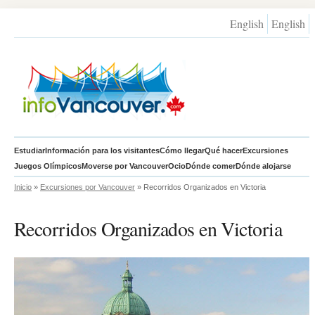
English
English
Estudiar
Información para los visitantes
Cómo llegar
Qué hacer
Excursiones
Juegos Olímpicos
Moverse por Vancouver
Ocio
Dónde comer
Dónde alojarse
Inicio
»
Excursiones por Vancouver
» Recorridos Organizados en Victoria
Recorridos Organizados en Victoria