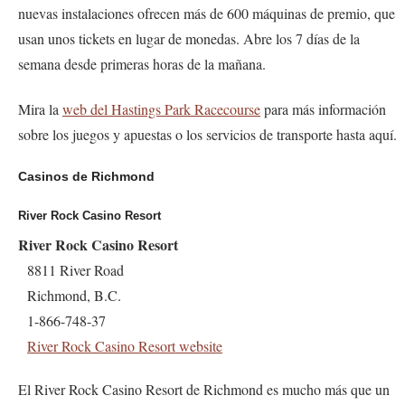
nuevas instalaciones ofrecen más de 600 máquinas de premio, que
usan unos tickets en lugar de monedas. Abre los 7 días de la
semana desde primeras horas de la mañana.
Mira la
web del Hastings Park Racecourse
para más información
sobre los juegos y apuestas o los servicios de transporte hasta aquí.
Casinos de Richmond
River Rock Casino Resort
River Rock Casino Resort
8811 River Road
Richmond, B.C.
1-866-748-37
River Rock Casino Resort website
El River Rock Casino Resort de Richmond es mucho más que un