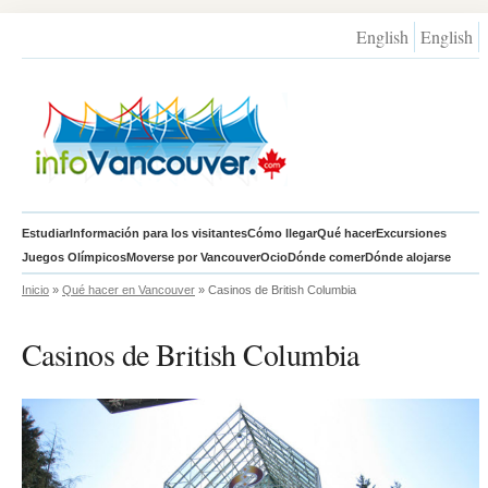
English
English
Estudiar
Información para los visitantes
Cómo llegar
Qué hacer
Excursiones
Juegos Olímpicos
Moverse por Vancouver
Ocio
Dónde comer
Dónde alojarse
Inicio
»
Qué hacer en Vancouver
» Casinos de British Columbia
Casinos de British Columbia