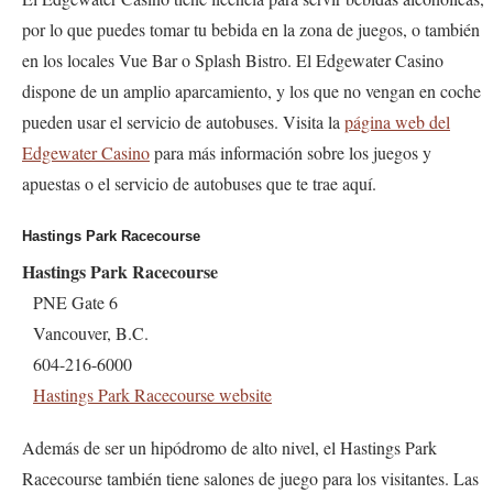
por lo que puedes tomar tu bebida en la zona de juegos, o también
en los locales
Vue Bar
o
Splash Bistro
. El Edgewater Casino
dispone de un amplio aparcamiento, y los que no vengan en coche
pueden usar el servicio de autobuses. Visita la
página web del
Edgewater Casino
para más información sobre los juegos y
apuestas o el servicio de autobuses que te trae aquí.
Hastings Park Racecourse
Hastings Park Racecourse
PNE Gate 6
Vancouver, B.C.
604-216-6000
Hastings Park Racecourse website
Además de ser un hipódromo de alto nivel, el Hastings Park
Racecourse también tiene salones de juego para los visitantes. Las