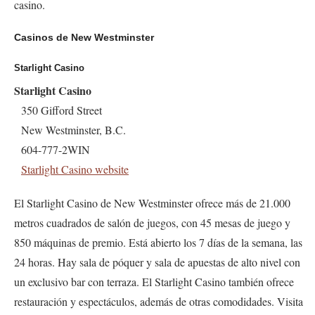
casino.
Casinos de New Westminster
Starlight Casino
Starlight Casino
350 Gifford Street
New Westminster, B.C.
604-777-2WIN
Starlight Casino website
El Starlight Casino de New Westminster ofrece más de 21.000
metros cuadrados de salón de juegos, con 45 mesas de juego y
850 máquinas de premio. Está abierto los 7 días de la semana, las
24 horas. Hay sala de póquer y sala de apuestas de alto nivel con
un exclusivo bar con terraza. El Starlight Casino también ofrece
restauración y espectáculos, además de otras comodidades. Visita