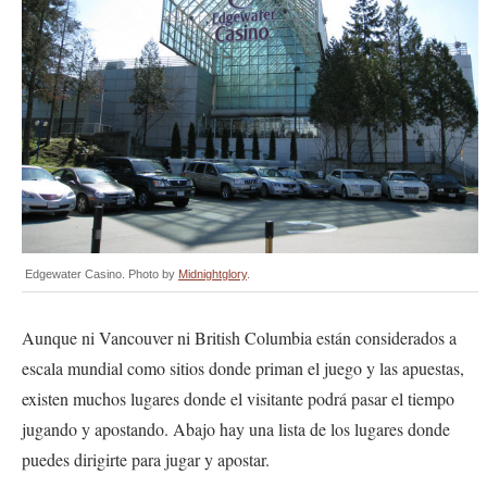
Edgewater Casino. Photo by
Midnightglory
.
Aunque ni Vancouver ni British Columbia están considerados a
escala mundial como sitios donde priman el juego y las apuestas,
existen muchos lugares donde el visitante podrá pasar el tiempo
jugando y apostando. Abajo hay una lista de los lugares donde
puedes dirigirte para jugar y apostar.