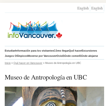
English
English
Estudiar
Información para los visitantes
Cómo llegar
Qué hacer
Excursiones
Juegos Olímpicos
Moverse por Vancouver
Ocio
Dónde comer
Dónde alojarse
Inicio
»
Qué hacer en Vancouver
» Museo de Antropología en UBC
Museo de Antropología en UBC