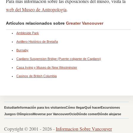
Para más información sobre las exposiciones del museo, visita la
web del Museo de Antropología
.
Artículos relacionados sobre
Greater Vancouver
Ambleside Park
Astillero Histórico de Bretaña
Burnaby
Capilano Suspension Bridge (Puente colgante de Capilano)
Casa Irving y Museo de New Westminster
Casinos de British Columbia
Estudiar
Información para los visitantes
Cómo llegar
Qué hacer
Excursiones
Juegos Olímpicos
Moverse por Vancouver
Ocio
Dónde comer
Dónde alojarse
Copyright © 2001 - 2026 -
Informacion Sobre Vancouver